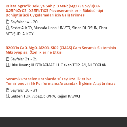
Kristalografik Dokuya Sahip 0.40Pb(Mg1/3Nb2/3)O3-
0.25PbZrO3-0.35PbTiO3 Piezoseramiklerin Bükücü-tipi
Dönüştürücü Uygulamaları için Geliştirilmesi
Sayfalar 14 - 20
Sedat ALKOY, Mustafa Ünsal ÜNVER, Sinan DURSUN, Ebru
MENŞUR-ALKOY
B2O3’in CaO-MgO-Al2O3-SiO2 (CMAS) Cam Seramik Sisteminin
Mikroyapısal Özelliklerine Etkisi
Sayfalar 21 - 25
Utku Kıvanç KURTKAPMAZ, H. Özkan TOPLAN, Nil TOPLAN
Seramik Porselen Karolarda Yüzey Özellikleri ve
Temizlenebilirlik Performansı Arasındaki İlişkinin Araştırılması
Sayfalar 26 - 31
Gülden TOK, Alpagut KARA, Kağan KAVACI